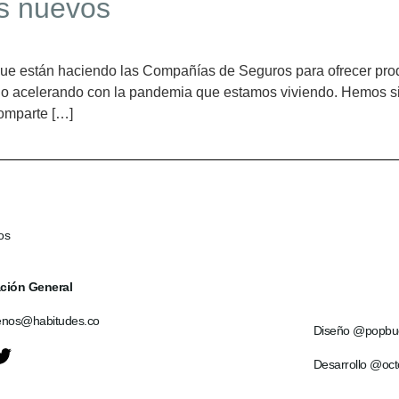
os nuevos
que están haciendo las Compañías de Seguros para ofrecer pro
do acelerando con la pandemia que estamos viviendo. Hemos sid
omparte […]
os
ción General
enos@habitudes.co
Diseño @popbu
Desarrollo @oc