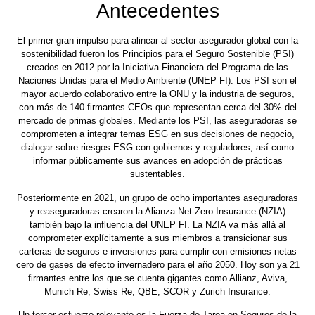
Antecedentes
El primer gran impulso para alinear al sector asegurador global con la
sostenibilidad fueron los Principios para el Seguro Sostenible (PSI)
creados en 2012 por la Iniciativa Financiera del Programa de las
Naciones Unidas para el Medio Ambiente (UNEP FI). Los PSI son el
mayor acuerdo colaborativo entre la ONU y la industria de seguros,
con más de 140 firmantes CEOs que representan cerca del 30% del
mercado de primas globales. Mediante los PSI, las aseguradoras se
comprometen a integrar temas ESG en sus decisiones de negocio,
dialogar sobre riesgos ESG con gobiernos y reguladores, así como
informar públicamente sus avances en adopción de prácticas
sustentables.
Posteriormente en 2021, un grupo de ocho importantes aseguradoras
y reaseguradoras crearon la Alianza Net-Zero Insurance (NZIA)
también bajo la influencia del UNEP FI. La NZIA va más allá al
comprometer explícitamente a sus miembros a transicionar sus
carteras de seguros e inversiones para cumplir con emisiones netas
cero de gases de efecto invernadero para el año 2050. Hoy son ya 21
firmantes entre los que se cuenta gigantes como Allianz, Aviva,
Munich Re, Swiss Re, QBE, SCOR y Zurich Insurance.
Un tercer esfuerzo relevante es la Fuerza de Tarea en Seguros de la