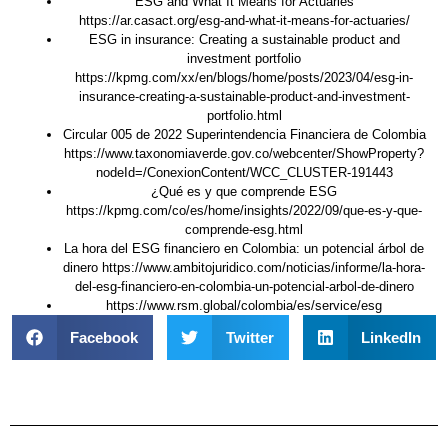
ESG and What It Means for Actuaries
https://ar.casact.org/esg-and-what-it-means-for-actuaries/
ESG in insurance: Creating a sustainable product and
investment portfolio
https://kpmg.com/xx/en/blogs/home/posts/2023/04/esg-in-
insurance-creating-a-sustainable-product-and-investment-
portfolio.html
Circular 005 de 2022 Superintendencia Financiera de Colombia
https://www.taxonomiaverde.gov.co/webcenter/ShowProperty?
nodeId=/ConexionContent/WCC_CLUSTER-191443
¿Qué es y que comprende ESG
https://kpmg.com/co/es/home/insights/2022/09/que-es-y-que-
comprende-esg.html
La hora del ESG financiero en Colombia: un potencial árbol de
dinero https://www.ambitojuridico.com/noticias/informe/la-hora-
del-esg-financiero-en-colombia-un-potencial-arbol-de-dinero
https://www.rsm.global/colombia/es/service/esg
Facebook
Twitter
LinkedIn